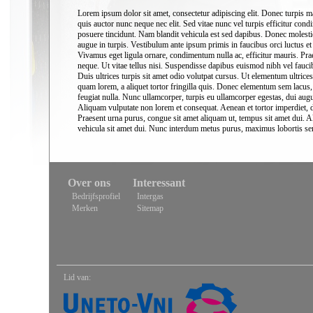
Lorem ipsum dolor sit amet, consectetur adipiscing elit. Donec turpis mass
quis auctor nunc neque nec elit. Sed vitae nunc vel turpis efficitur cond
posuere tincidunt. Nam blandit vehicula est sed dapibus. Donec molestie
augue in turpis. Vestibulum ante ipsum primis in faucibus orci luctus et 
Vivamus eget ligula ornare, condimentum nulla ac, efficitur mauris. Pr
neque. Ut vitae tellus nisi. Suspendisse dapibus euismod nibh vel faucibu
Duis ultrices turpis sit amet odio volutpat cursus. Ut elementum ultrices
quam lorem, a aliquet tortor fringilla quis. Donec elementum sem lacus, ut
feugiat nulla. Nunc ullamcorper, turpis eu ullamcorper egestas, dui aug
Aliquam vulputate non lorem et consequat. Aenean et tortor imperdiet, d
Praesent urna purus, congue sit amet aliquam ut, tempus sit amet dui.
vehicula sit amet dui. Nunc interdum metus purus, maximus lobortis sem
Over ons
Interessant
Bedrijfsprofiel
Intergas
Merken
Sitemap
Lid van: